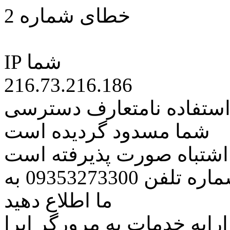
خطای شماره 2
IP شما
216.73.216.186
 استفاده نامتعارف دسترسی
شما مسدود گردیده است
ه اشتباه صورت پذیرفته است
مراتب این مسئله را از طریق شماره تلفن 09353273300 به
ما اطلاع دهید
رایه خدمات به مرورگر اپرا