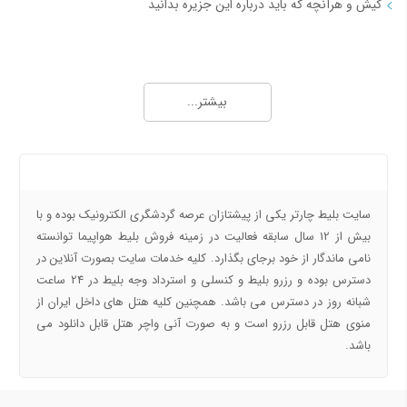
کیش و هرآنچه که باید درباره این جزیره بدانید
مجله خبری بلیط چارتر 2
چارتر چیست و به کدام بلیط چارتر می گویند
بیشتر...
همه چیزهایی که درباره بلیط چارتر باید بدانید
هوا ساری چگونه است و بهترین آب و هوای ساری برای سفر چه روزهایی است
شهر سراوان را بهتر بشناسیم
درباره ما
خرید بلیط کنسلی هواپیما با بهترین قیمت
بلیط هواپیما یا تیکت هواپیما چیست و چند نوع است؟
سایت بلیط چارتر یکی از پیشتازان عرصه گردشگری الکترونیک بوده و با
نحوه قیمت گذاری بلیط هواپیما چگونه است؟
بیش از 12 سال سابقه فعالیت در زمینه فروش بلیط هواپیما توانسته
نامی ماندگار از خود برجای بگذارد. کلیه خدمات سایت بصورت آنلاین در
مجله خبری بلیط چارتر 3
دسترس بوده و رزرو بلیط و کنسلی و استرداد وجه بلیط در 24 ساعت
شبانه روز در دسترس می باشد. همچنین کلیه هتل های داخل ایران از
بلیط هواپیما دقیقه 90 و چگونه خرید بلیط هواپیما دقیقه نود کیش و مشهد
منوی هتل قابل رزرو است و به صورت آنی واچر هتل قابل دانلود می
بلیط کنسلی با 50 درصد تخفیف از کجا بخریم؟ بلیط کنسلی بهتراست یا دقیقه 90
باشد.
مسیرهای منتخب بلیط هواپیما و
مسیرهای منتخب بلیط هواپیما و
چارتر
چارتر 2