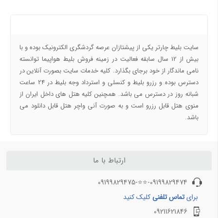
هوا ساری چگونه است و بهترین آب و هوای ساری برای سفر چه روزهایی است
شهر سراوان را بهتر بشناسیم
درباره ما
خرید بلیط کنسلی هواپیما با بهترین قیمت
بلیط هواپیما یا تیکت هواپیما چیست و چند نوع است؟
سایت بلیط چارتر یکی از پیشتازان عرصه گردشگری الکترونیک بوده و با
نحوه قیمت گذاری بلیط هواپیما چگونه است؟
بیش از 12 سال سابقه فعالیت در زمینه فروش بلیط هواپیما توانسته
نامی ماندگار از خود برجای بگذارد. کلیه خدمات سایت بصورت آنلاین در
مجله خبری بلیط چارتر 3
دسترس بوده و رزرو بلیط و کنسلی و استرداد وجه بلیط در 24 ساعت
شبانه روز در دسترس می باشد. همچنین کلیه هتل های داخل ایران از
بلیط هواپیما دقیقه 90 و چگونه خرید بلیط هواپیما دقیقه نود کیش و مشهد
منوی هتل قابل رزرو است و به صورت آنی واچر هتل قابل دانلود می
بلیط کنسلی با 50 درصد تخفیف از کجا بخریم؟ بلیط کنسلی بهتراست یا دقیقه 90
باشد.
مسیرهای منتخب بلیط هواپیما و
مسیرهای منتخب بلیط هواپیما و
چارتر
چارتر 2
ارتباط با ما
بلیط هواپیما تهران به مشهد
بلیط هواپیما مشهد به تهران
بلیط هواپیما تهران به شیراز
بلیط هواپیما مشهد به اصفهان
09199829474-⭐⭐-09199829475
بلیط هواپیما تهران به کیش
بلیط هواپیما مشهد به شیراز
برای
تماس تلفنی
کلیک کنید
بلیط هواپیما تهران به اهواز
بلیط هواپیما مشهد به کیش
09211621846